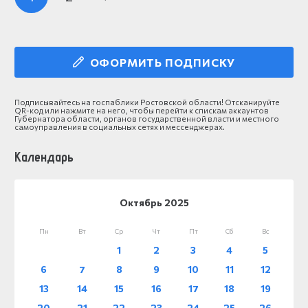
ОФОРМИТЬ ПОДПИСКУ
Подписывайтесь на госпаблики Ростовской области! Отсканируйте
QR-код или нажмите на него, чтобы перейти к спискам аккаунтов
Губернатора области, органов государственной власти и местного
самоуправления в социальных сетях и мессенджерах.
Календарь
Октябрь 2025
Пн
Вт
Ср
Чт
Пт
Сб
Вс
1
2
3
4
5
6
7
8
9
10
11
12
13
14
15
16
17
18
19
20
21
22
23
24
25
26