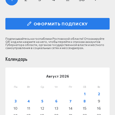
ОФОРМИТЬ ПОДПИСКУ
Подписывайтесь на госпаблики Ростовской области! Отсканируйте
QR-код или нажмите на него, чтобы перейти к спискам аккаунтов
Губернатора области, органов государственной власти и местного
самоуправления в социальных сетях и мессенджерах.
Календарь
Август 2026
Пн
Вт
Ср
Чт
Пт
Сб
Вс
1
2
3
4
5
6
7
8
9
10
11
12
13
14
15
16