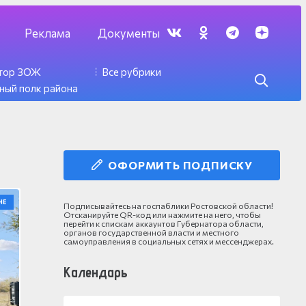
Реклама
Документы
ктор ЗОЖ
Все рубрики
ный полк района
ОФОРМИТЬ ПОДПИСКУ
НЕ
Подписывайтесь на госпаблики Ростовской области!
Отсканируйте QR-код или нажмите на него, чтобы
перейти к спискам аккаунтов Губернатора области,
органов государственной власти и местного
самоуправления в социальных сетях и мессенджерах.
Календарь