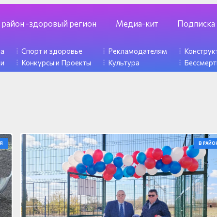
 район -здоровый регион
Медиа-кит
Подписка
ка
Спорт и здоровье
Рекламодателям
Констру
ди
Конкурсы и Проекты
Культура
Бессмерт
Я
В РАЙО