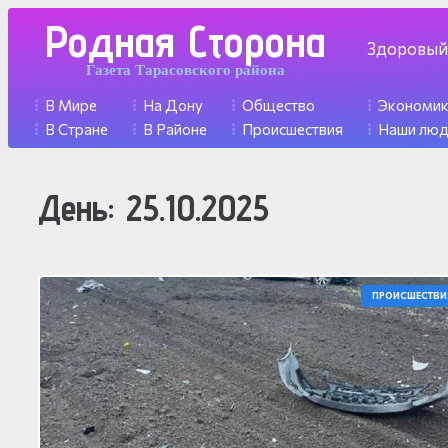
Родная Сторона
Здоровый
Газета Тарасовского района
В Мире
На Дону
Общество
Экономи
В Стране
В Районе
Происшествия
Наши лю
День:
25.10.2025
ПРОИСШЕСТВИ