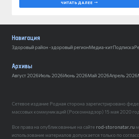
ЧИТАТЬ ДАЛЕЕ
Навигация
Здоровый район -здоровый регион
Медиа-кит
Подписка
Р
Архивы
Август 2026
Июль 2026
Июнь 2026
Май 2026
Апрель 2026
Сетевое издание Родная сторона зарегистрировано феде
массовых коммуникаций (Роскомнадзор) 15 мая 2020 го
Все права на опубликованные на сайте
rod-storonatar.ru
м
использование материалов допускается только по согласо