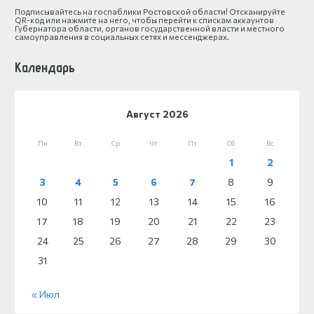
Подписывайтесь на госпаблики Ростовской области! Отсканируйте
QR-код или нажмите на него, чтобы перейти к спискам аккаунтов
Губернатора области, органов государственной власти и местного
самоуправления в социальных сетях и мессенджерах.
Календарь
Август 2026
Пн
Вт
Ср
Чт
Пт
Сб
Вс
1
2
3
4
5
6
7
8
9
10
11
12
13
14
15
16
17
18
19
20
21
22
23
24
25
26
27
28
29
30
31
« Июл