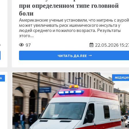
при определенном типе головной
боли
Американские ученые установили, что мигрень с аурой
может увеличивать риск ишемического инсульта у
людей среднего и пожилого возраста. Результаты
этого…
0
97
22.05.2026 15:2
ЧИТАТЬ ДАЛЕЕ
МЕДИЦИ
А