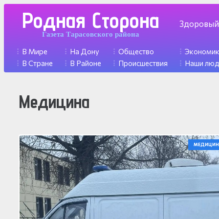
Родная Сторона
Здоровый
Газета Тарасовского района
В Мире
На Дону
Общество
Экономи
В Стране
В Районе
Происшествия
Наши лю
Медицина
МЕДИЦИН