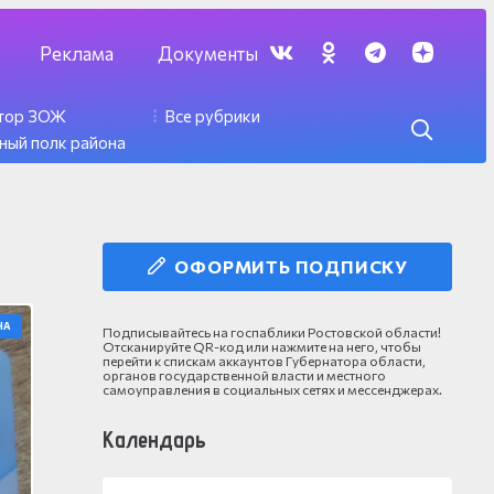
Реклама
Документы
ктор ЗОЖ
Все рубрики
ный полк района
ОФОРМИТЬ ПОДПИСКУ
НА
Подписывайтесь на госпаблики Ростовской области!
Отсканируйте QR-код или нажмите на него, чтобы
перейти к спискам аккаунтов Губернатора области,
органов государственной власти и местного
самоуправления в социальных сетях и мессенджерах.
Календарь