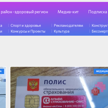
 район -здоровый регион
Медиа-кит
Подписка
ка
Спорт и здоровье
Рекламодателям
Констру
ди
Конкурсы и Проекты
Культура
Бессмерт
А
МЕДИЦИ