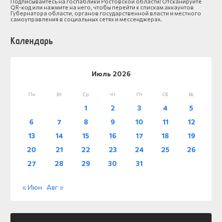
Подписывайтесь на госпаблики Ростовской области! Отсканируйте
QR-код или нажмите на него, чтобы перейти к спискам аккаунтов
Губернатора области, органов государственной власти и местного
самоуправления в социальных сетях и мессенджерах.
Календарь
Июль 2026
Пн
Вт
Ср
Чт
Пт
Сб
Вс
1
2
3
4
5
6
7
8
9
10
11
12
13
14
15
16
17
18
19
20
21
22
23
24
25
26
27
28
29
30
31
« Июн
Авг »