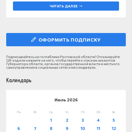
ЧИТАТЬ ДАЛЕЕ
ОФОРМИТЬ ПОДПИСКУ
Подписывайтесь на госпаблики Ростовской области! Отсканируйте
QR-код или нажмите на него, чтобы перейти к спискам аккаунтов
Губернатора области, органов государственной власти и местного
самоуправления в социальных сетях и мессенджерах.
Календарь
Июль 2026
Пн
Вт
Ср
Чт
Пт
Сб
Вс
1
2
3
4
5
6
7
8
9
10
11
12