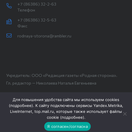
+7 (86386) 32-2-63
Телефон
+7 (86386) 32-5-63
Факс
rodnaya-storona@rambler.ru
Учредитель: ООО «Редакция газеты «Родная сторона».
Гл. редактор — Николаева Наталья Евгеньевна
Для повышения удобства сайта мы используем cookies
(
подробнее
). К сайту подключены сервисы Yandex.Metrika,
LiveInternet, top.mail.ru, которые также использует файлы
cookie (
подробнее
).
Я согласен/согласна
Новости СМИ2