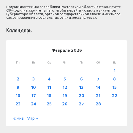
Подписывайтесь на госпаблики Ростовской области! Отсканируйте
QR-код или нажмите на него, чтобы перейти к спискам аккаунтов
Губернатора области, органов государственной власти и местного
самоуправления в социальных сетях и мессенджерах.
Календарь
Февраль 2026
Пн
Вт
Ср
Чт
Пт
Сб
Вс
1
2
3
4
5
6
7
8
9
10
11
12
13
14
15
16
17
18
19
20
21
22
23
24
25
26
27
28
« Янв
Мар »