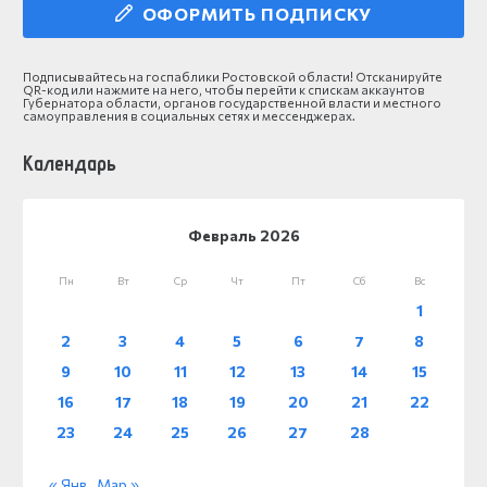
ОФОРМИТЬ ПОДПИСКУ
Подписывайтесь на госпаблики Ростовской области! Отсканируйте
QR-код или нажмите на него, чтобы перейти к спискам аккаунтов
Губернатора области, органов государственной власти и местного
самоуправления в социальных сетях и мессенджерах.
Календарь
Февраль 2026
Пн
Вт
Ср
Чт
Пт
Сб
Вс
1
2
3
4
5
6
7
8
9
10
11
12
13
14
15
16
17
18
19
20
21
22
23
24
25
26
27
28
« Янв
Мар »