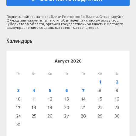
Подписывайтесь на госпаблики Ростовской области! Отсканируйте
QR-код или нажмите на него, чтобы перейти к спискам аккаунтов
Губернатора области, органов государственной власти и местного
самоуправления в социальных сетях и мессенджерах.
Календарь
Август 2026
Пн
Вт
Ср
Чт
Пт
Сб
Вс
1
2
3
4
5
6
7
8
9
10
11
12
13
14
15
16
17
18
19
20
21
22
23
24
25
26
27
28
29
30
31