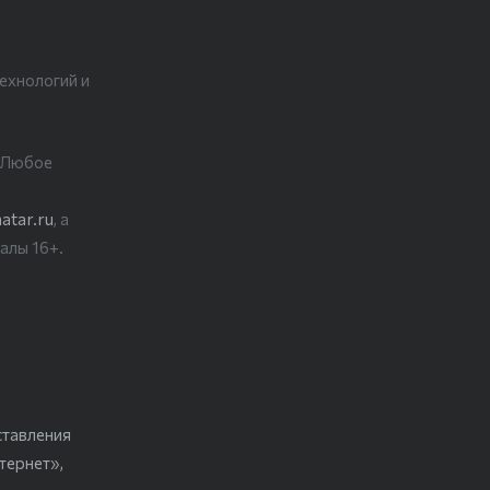
ехнологий и
. Любое
atar.ru
, а
алы 16+.
ставления
тернет»,