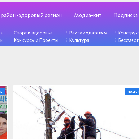
 район -здоровый регион
Медиа-кит
Подписка
ка
Спорт и здоровье
Рекламодателям
Констру
ди
Конкурсы и Проекты
Культура
Бессмерт
Е
НА ДО