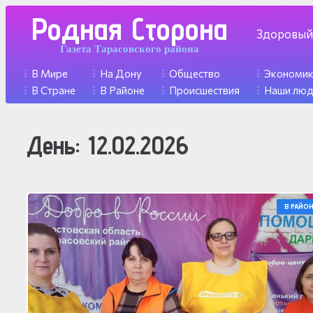
Родная Сторона
Здоровый
Газета Тарасовского района
В Мире
На Дону
Общество
Экономи
В Стране
В Районе
Происшествия
Наши лю
День:
12.02.2026
В РАЙОН