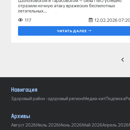
Шолоховском и Тарасовском — силы ПВО успешно
отразили ночную атаку вражеских беспилотных
летательных…
117
12.02.2026 07:2
ЧИТАТЬ ДАЛЕЕ
Навигация
Здоровый район -здоровый регион
Медиа-кит
Подписка
Р
Архивы
Август 2026
Июль 2026
Июнь 2026
Май 2026
Апрель 2026