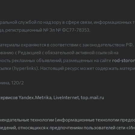
ральной службой по надзору в сфере связи, информационных т
да, регистрационный № Эл № ФС77-78353.
атериалы охраняются в соответствии с законодательством РФ
ванию с Редакцией с обязательной активной ссылкой на
рность рекламных объявлений, размещенных на сайте
rod-storon
сылки (hyperlinks). Настоящий ресурс может содержать матери
нина, 120/2
висов Yandex.Metrika, LiveInternet, top.mail.ru
мендательные технологии (информационные технологии предо
ведений, относящихся к предпочтениям пользователей сети «Ин