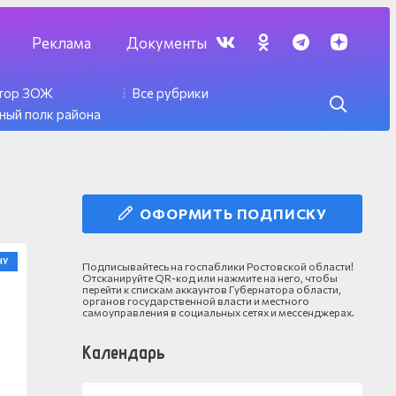
Реклама
Документы
ктор ЗОЖ
Все рубрики
ный полк района
ОФОРМИТЬ ПОДПИСКУ
НУ
Подписывайтесь на госпаблики Ростовской области!
Отсканируйте QR-код или нажмите на него, чтобы
перейти к спискам аккаунтов Губернатора области,
органов государственной власти и местного
самоуправления в социальных сетях и мессенджерах.
Календарь