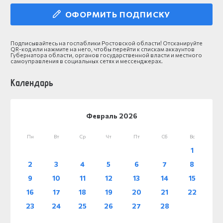
ОФОРМИТЬ ПОДПИСКУ
Подписывайтесь на госпаблики Ростовской области! Отсканируйте
QR-код или нажмите на него, чтобы перейти к спискам аккаунтов
Губернатора области, органов государственной власти и местного
самоуправления в социальных сетях и мессенджерах.
Календарь
Февраль 2026
Пн
Вт
Ср
Чт
Пт
Сб
Вс
1
2
3
4
5
6
7
8
9
10
11
12
13
14
15
16
17
18
19
20
21
22
23
24
25
26
27
28