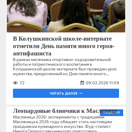
В Колушкинской школе-интернате
отметили День памяти юного героя-
антифашиста
В рамках месячника спортивно-оздоровительной
работы и патриотического воспитания в
Колушкинской школе-интернате был проведен урок
мужества, приуроченный ко Дню памяти юного…
72
09.02.2026 11:59
ЧИТАТЬ ДАЛЕЕ
Леопардовые блинчики к Масленице
ОБЩЕСТВО
Масленица 2026: эксперименты с традициями
Масленица в 2026 году обещает стать настоящим
праздником кулинарного искусства. Фуд-стилист
Никита Гарридо рекомендует приготовить…