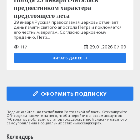
Погода 29 января считалась
предвестником характера
предстоящего лета
29 января Русская православная церковь отмечает
день памяти святого апостола Петра и поклоняется
его честным веригам. Согласно церковному
преданию, Петр…
117
29.01.2026 07:09
ЧИТАТЬ ДАЛЕЕ
ОФОРМИТЬ ПОДПИСКУ
Подписывайтесь на госпаблики Ростовской области! Отсканируйте
QR-код или нажмите на него, чтобы перейти к спискам аккаунтов
Губернатора области, органов государственной власти и местного
самоуправления в социальных сетях и мессенджерах.
Календарь