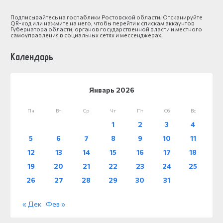
Подписывайтесь на госпаблики Ростовской области! Отсканируйте
QR-код или нажмите на него, чтобы перейти к спискам аккаунтов
Губернатора области, органов государственной власти и местного
самоуправления в социальных сетях и мессенджерах.
Календарь
Январь 2026
Пн
Вт
Ср
Чт
Пт
Сб
Вс
1
2
3
4
5
6
7
8
9
10
11
12
13
14
15
16
17
18
19
20
21
22
23
24
25
26
27
28
29
30
31
« Дек
Фев »