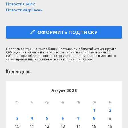
Новости СМИ2
Новости МирТесен
ОФОРМИТЬ ПОДПИСКУ
Подписывайтесь на госпаблики Ростовской области! Отсканируйте
QR-код или нажмите на него, чтобы перейти к спискам аккаунтов
Губернатора области, органов государственной власти и местного
самоуправления в социальных сетях и мессенджерах.
Календарь
Август 2026
Пн
Вт
Ср
Чт
Пт
Сб
Вс
1
2
3
4
5
6
7
8
9
10
11
12
13
14
15
16