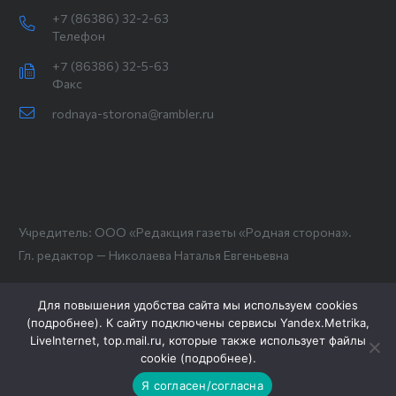
+7 (86386) 32-2-63
Телефон
+7 (86386) 32-5-63
Факс
rodnaya-storona@rambler.ru
Учредитель: ООО «Редакция газеты «Родная сторона».
Гл. редактор — Николаева Наталья Евгеньевна
Для повышения удобства сайта мы используем cookies
(
подробнее
). К сайту подключены сервисы Yandex.Metrika,
LiveInternet, top.mail.ru, которые также использует файлы
cookie (
подробнее
).
Я согласен/согласна