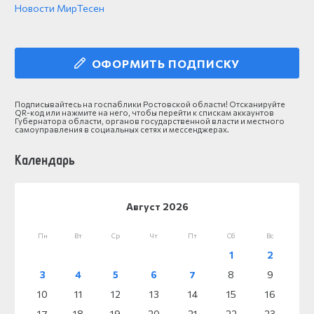
Новости МирТесен
ОФОРМИТЬ ПОДПИСКУ
Подписывайтесь на госпаблики Ростовской области! Отсканируйте
QR-код или нажмите на него, чтобы перейти к спискам аккаунтов
Губернатора области, органов государственной власти и местного
самоуправления в социальных сетях и мессенджерах.
Календарь
Август 2026
Пн
Вт
Ср
Чт
Пт
Сб
Вс
1
2
3
4
5
6
7
8
9
10
11
12
13
14
15
16
17
18
19
20
21
22
23