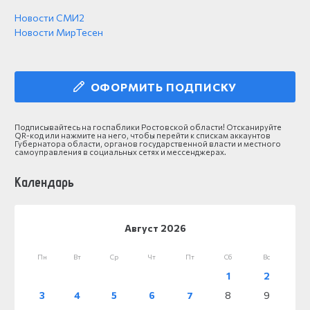
Новости СМИ2
Новости МирТесен
ОФОРМИТЬ ПОДПИСКУ
Подписывайтесь на госпаблики Ростовской области! Отсканируйте
QR-код или нажмите на него, чтобы перейти к спискам аккаунтов
Губернатора области, органов государственной власти и местного
самоуправления в социальных сетях и мессенджерах.
Календарь
Август 2026
Пн
Вт
Ср
Чт
Пт
Сб
Вс
1
2
3
4
5
6
7
8
9