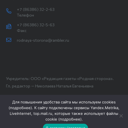
+7 (86386) 32-2-63
Телефон
+7 (86386) 32-5-63
Факс
rodnaya-storona@rambler.ru
Учредитель: ООО «Редакция газеты «Родная сторона».
Гл. редактор — Николаева Наталья Евгеньевна
Для повышения удобства сайта мы используем cookies
(
подробнее
). К сайту подключены сервисы Yandex.Metrika,
LiveInternet, top.mail.ru, которые также использует файлы
cookie (
подробнее
).
Я согласен/согласна