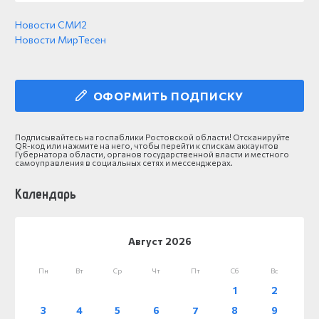
Новости СМИ2
Новости МирТесен
ОФОРМИТЬ ПОДПИСКУ
Подписывайтесь на госпаблики Ростовской области! Отсканируйте
QR-код или нажмите на него, чтобы перейти к спискам аккаунтов
Губернатора области, органов государственной власти и местного
самоуправления в социальных сетях и мессенджерах.
Календарь
Август 2026
Пн
Вт
Ср
Чт
Пт
Сб
Вс
1
2
3
4
5
6
7
8
9