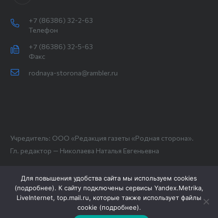
+7 (86386) 32-2-63
Телефон
+7 (86386) 32-5-63
Факс
rodnaya-storona@rambler.ru
Учредитель: ООО «Редакция газеты «Родная сторона».
Гл. редактор — Николаева Наталья Евгеньевна
Для повышения удобства сайта мы используем cookies
(
подробнее
). К сайту подключены сервисы Yandex.Metrika,
LiveInternet, top.mail.ru, которые также использует файлы
cookie (
подробнее
).