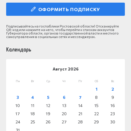
ОФОРМИТЬ ПОДПИСКУ
Подписывайтесь на госпаблики Ростовской области! Отсканируйте
QR-код или нажмите на него, чтобы перейти к спискам аккаунтов
Губернатора области, органов государственной власти и местного
самоуправления в социальных сетях и мессенджерах.
Календарь
Август 2026
Пн
Вт
Ср
Чт
Пт
Сб
Вс
1
2
3
4
5
6
7
8
9
10
11
12
13
14
15
16
17
18
19
20
21
22
23
24
25
26
27
28
29
30
31