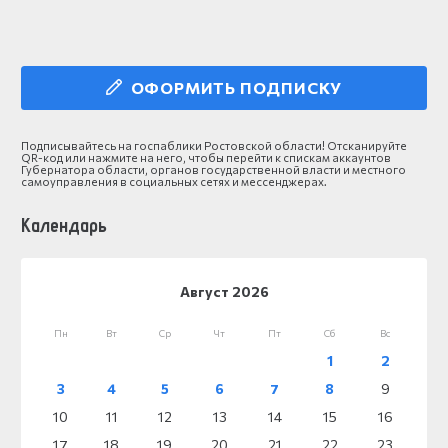
ОФОРМИТЬ ПОДПИСКУ
Подписывайтесь на госпаблики Ростовской области! Отсканируйте
QR-код или нажмите на него, чтобы перейти к спискам аккаунтов
Губернатора области, органов государственной власти и местного
самоуправления в социальных сетях и мессенджерах.
Календарь
Август 2026
Пн
Вт
Ср
Чт
Пт
Сб
Вс
1
2
3
4
5
6
7
8
9
10
11
12
13
14
15
16
17
18
19
20
21
22
23