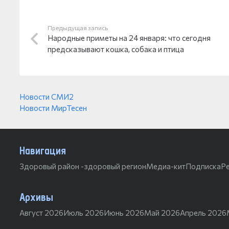
Предыдущая запись
Народные приметы на 24 января: что сегодня
предсказывают кошка, собака и птица
Новости СМИ2
Новости МирТесен
Навигация
Здоровый район -здоровый регион
Медиа-кит
Подписка
Р
Архивы
Август 2026
Июль 2026
Июнь 2026
Май 2026
Апрель 2026