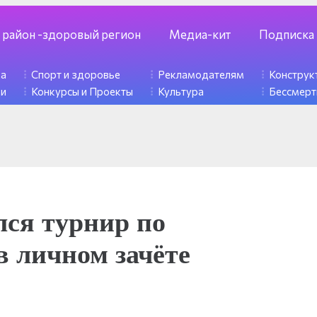
 район -здоровый регион
Медиа-кит
Подписка
ка
Спорт и здоровье
Рекламодателям
Констру
ди
Конкурсы и Проекты
Культура
Бессмерт
лся турнир по
в личном зачёте