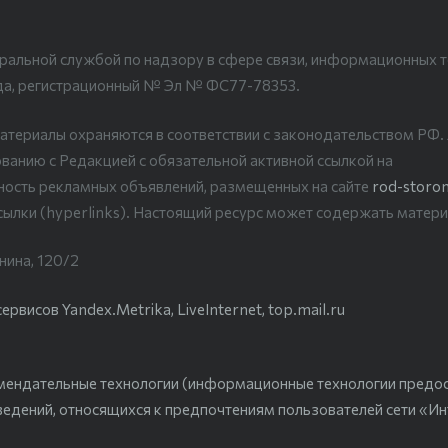
ральной службой по надзору в сфере связи, информационных т
да, регистрационный № Эл № ФС77-78353.
атериалы охраняются в соответствии с законодательством РФ
ванию с Редакцией с обязательной активной ссылкой на
рность рекламных объявлений, размещенных на сайте
rod-storon
сылки (hyperlinks). Настоящий ресурс может содержать матери
нина, 120/2
висов Yandex.Metrika, LiveInternet, top.mail.ru
мендательные технологии (информационные технологии предо
ведений, относящихся к предпочтениям пользователей сети «Ин