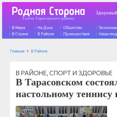
Родная Сторона
Здоровый
Газета Тарасовского района
В Мире
На Дону
Общество
Экономи
В Стране
В Районе
Происшествия
Наши лю
Главная
В Районе
В РАЙОНЕ
,
СПОРТ И ЗДОРОВЬЕ
В Тарасовском состоя
настольному теннису 