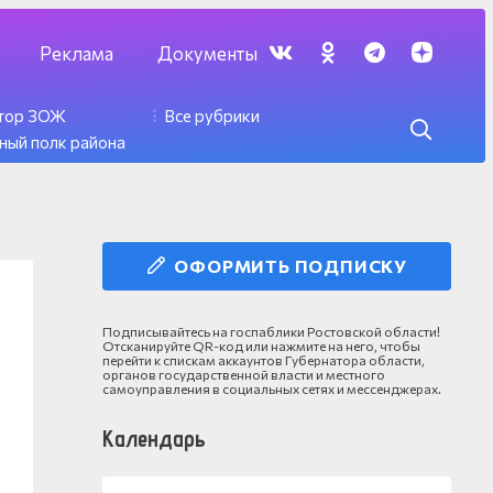
Реклама
Документы
ктор ЗОЖ
Все рубрики
ный полк района
ОФОРМИТЬ ПОДПИСКУ
Подписывайтесь на госпаблики Ростовской области!
Отсканируйте QR-код или нажмите на него, чтобы
перейти к спискам аккаунтов Губернатора области,
органов государственной власти и местного
самоуправления в социальных сетях и мессенджерах.
Календарь