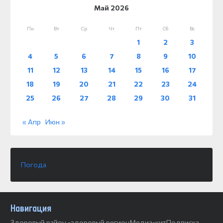
Май 2026
Пн
Вт
Ср
Чт
Пт
Сб
Вс
1
2
3
4
5
6
7
8
9
10
11
12
13
14
15
16
17
18
19
20
21
22
23
24
25
26
27
28
29
30
31
« Апр
Июн »
Погода
Навигация
Здоровый район -здоровый регион
Медиа-кит
Подписка