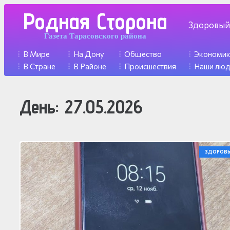
Родная Сторона
Здоровый
Газета Тарасовского района
В Мире
На Дону
Общество
Экономи
В Стране
В Районе
Происшествия
Наши лю
День:
27.05.2026
ЗДОРОВЬ