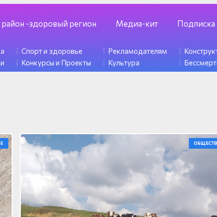
 район -здоровый регион
Медиа-кит
Подписка
ка
Спорт и здоровье
Рекламодателям
Констру
ди
Конкурсы и Проекты
Культура
Бессмерт
Е
ОБЩЕСТ