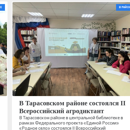
Е
В РАЙО
В Тарасовском районе состоялся II
Всероссийский агродиктант
В Тарасовском районе в центральной библиотеке в
рамках Федерального проекта «Единой России»
«Родное село» состоялся II Всероссийский