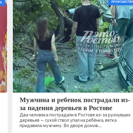
ПРОИСШЕСТВ
А
Мужчина и ребенок пострадали из-
за падения деревьев в Ростове
Два человека пострадали в Ростове из-за рухнувших
деревьев — сухой ствол упал на ребёнка, ветка
придавила мужчину. Во дворе домов…