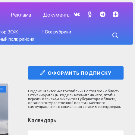
Реклама
Документы
ктор ЗОЖ
Все рубрики
ный полк района
ОФОРМИТЬ ПОДПИСКУ
ВО
Подписывайтесь на госпаблики Ростовской области!
Отсканируйте QR-код или нажмите на него, чтобы
перейти к спискам аккаунтов Губернатора области,
органов государственной власти и местного
самоуправления в социальных сетях и мессенджерах.
Календарь