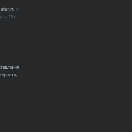
atar.ru
, а
алы 16+.
ставления
тернет»,