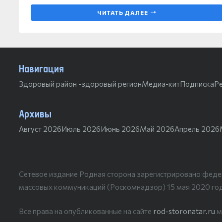
ЧИТАТЬ ДАЛЕЕ
Навигация
Здоровый район -здоровый регион
Медиа-кит
Подписка
Р
Архивы
Август 2026
Июль 2026
Июнь 2026
Май 2026
Апрель 2026
Сетевое издание Родная сторона зарегистрировано феде
массовых коммуникаций (Роскомнадзор) 15 мая 2020 го
Все права на опубликованные на сайте
rod-storonatar.ru
м