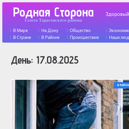
Родная Сторона
Здоровый
Газета Тарасовского района
В Мире
На Дону
Общество
Экономи
В Стране
В Районе
Происшествия
Наши лю
День:
17.08.2025
В РАЙОН