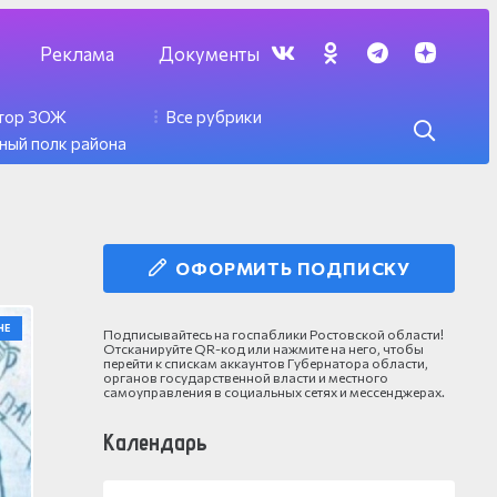
Реклама
Документы
ктор ЗОЖ
Все рубрики
ный полк района
ОФОРМИТЬ ПОДПИСКУ
НЕ
Подписывайтесь на госпаблики Ростовской области!
Отсканируйте QR-код или нажмите на него, чтобы
перейти к спискам аккаунтов Губернатора области,
органов государственной власти и местного
самоуправления в социальных сетях и мессенджерах.
Календарь