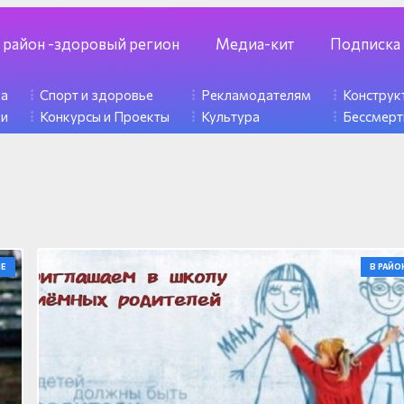
 район -здоровый регион
Медиа-кит
Подписка
ка
Спорт и здоровье
Рекламодателям
Констру
ди
Конкурсы и Проекты
Культура
Бессмерт
Е
В РАЙО