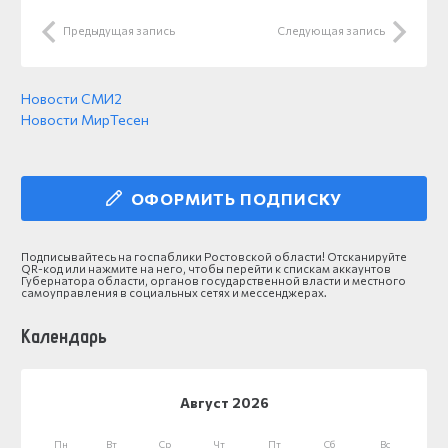
Предыдущая запись
Следующая запись
Новости СМИ2
Новости МирТесен
ОФОРМИТЬ ПОДПИСКУ
Подписывайтесь на госпаблики Ростовской области! Отсканируйте
QR-код или нажмите на него, чтобы перейти к спискам аккаунтов
Губернатора области, органов государственной власти и местного
самоуправления в социальных сетях и мессенджерах.
Календарь
Август 2026
Пн
Вт
Ср
Чт
Пт
Сб
Вс