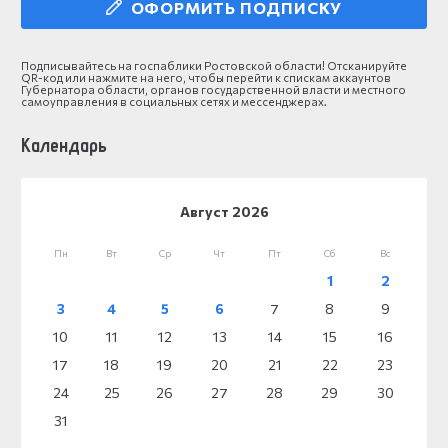
ОФОРМИТЬ ПОДПИСКУ
Подписывайтесь на госпаблики Ростовской области! Отсканируйте
QR-код или нажмите на него, чтобы перейти к спискам аккаунтов
Губернатора области, органов государственной власти и местного
самоуправления в социальных сетях и мессенджерах.
Календарь
Август 2026
Пн
Вт
Ср
Чт
Пт
Сб
Вс
1
2
3
4
5
6
7
8
9
10
11
12
13
14
15
16
17
18
19
20
21
22
23
24
25
26
27
28
29
30
31