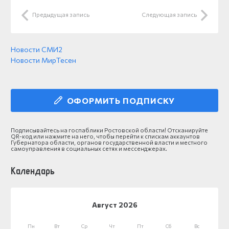
Предыдущая запись
Следующая запись
Новости СМИ2
Новости МирТесен
ОФОРМИТЬ ПОДПИСКУ
Подписывайтесь на госпаблики Ростовской области! Отсканируйте
QR-код или нажмите на него, чтобы перейти к спискам аккаунтов
Губернатора области, органов государственной власти и местного
самоуправления в социальных сетях и мессенджерах.
Календарь
Август 2026
Пн
Вт
Ср
Чт
Пт
Сб
Вс