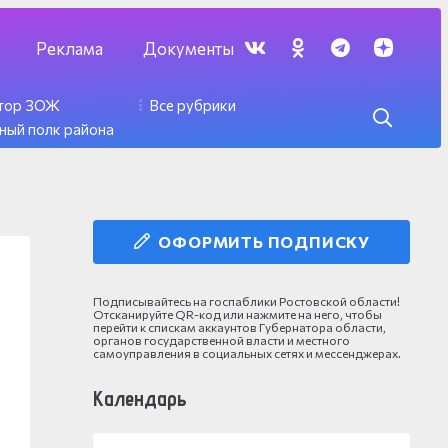
Реклама
Документы
ктор ЗОЖ
Все рубрики
ный полк района
ОФОРМИТЬ ПОДПИСКУ
Подписывайтесь на госпаблики Ростовской области!
Отсканируйте QR-код или нажмите на него, чтобы
перейти к спискам аккаунтов Губернатора области,
органов государственной власти и местного
самоуправления в социальных сетях и мессенджерах.
Календарь