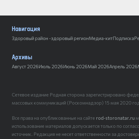
Навигация
Здоровый район -здоровый регион
Медиа-кит
Подписка
Р
Архивы
Август 2026
Июль 2026
Июнь 2026
Май 2026
Апрель 2026
Сетевое издание Родная сторона зарегистрировано феде
массовых коммуникаций (Роскомнадзор) 15 мая 2020 го
Все права на опубликованные на сайте
rod-storonatar.ru
м
использование материалов допускается только по согласо
источник. Редакция не несет ответственности за достове