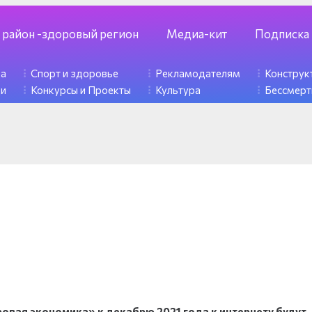
 район -здоровый регион
Медиа-кит
Подписка
ка
Спорт и здоровье
Рекламодателям
Констру
ди
Конкурсы и Проекты
Культура
Бессмерт
овая экономика» к декабрю 2021 года к интернету будут