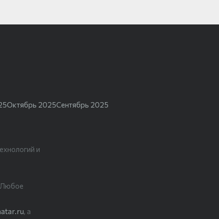
25
Октябрь 2025
Сентябрь 2025
ехнологий и
. Любое
atar.ru
, а