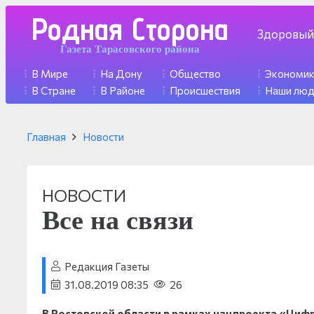
Родная Сторона
Здоровый
Газета Тарасовского района
В Мире
На Дону
Общество
Экономи
В Стране
В Районе
Происшествия
Наши лю
Главная
Новости
НОВОСТИ
Все на связи
Редакция Газеты
31.08.2019 08:35
26
В Ростовской области в рамках нацпроекта «Цифр