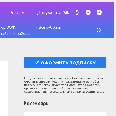
Реклама
Документы
ктор ЗОЖ
Все рубрики
ный полк района
ОФОРМИТЬ ПОДПИСКУ
Подписывайтесь на госпаблики Ростовской области!
Отсканируйте QR-код или нажмите на него, чтобы
перейти к спискам аккаунтов Губернатора области,
органов государственной власти и местного
самоуправления в социальных сетях и мессенджерах.
Календарь