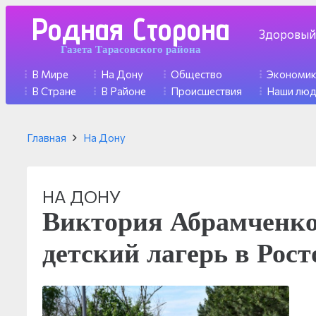
Родная Сторона
Здоровый
Газета Тарасовского района
В Мире
На Дону
Общество
Экономи
В Стране
В Районе
Происшествия
Наши лю
Главная
На Дону
НА ДОНУ
Виктория Абрамченко
детский лагерь в Рост