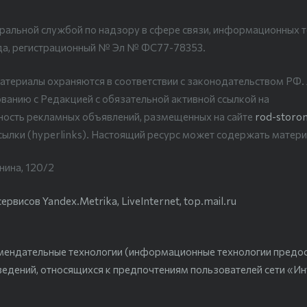
ральной службой по надзору в сфере связи, информационных т
да, регистрационный № Эл № ФС77-78353.
атериалы охраняются в соответствии с законодательством РФ
ванию с Редакцией с обязательной активной ссылкой на
рность рекламных объявлений, размещенных на сайте
rod-storon
сылки (hyperlinks). Настоящий ресурс может содержать матери
нина, 120/2
висов Yandex.Metrika, LiveInternet, top.mail.ru
мендательные технологии (информационные технологии предо
ведений, относящихся к предпочтениям пользователей сети «Ин