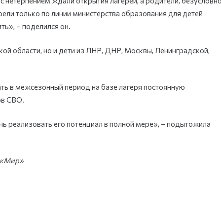
 с нетерпением ждали открытия лагерей, а родители, безусловно
рели только по линии министерства образования для детей
ть», – поделился он.
ой области, но и дети из ЛНР, ДНР, Москвы, Ленинградской,
ть в межсезонный период на базе лагеря постоянную
ов СВО.
ь реализовать его потенциал в полной мере», – подытожила
 «Мир»