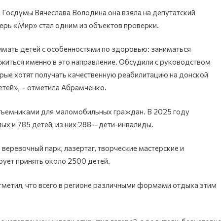
я Госдумы Вячеслава Володина она взяла на депутатский
ерь «Мир» стал одним из объектов проверки.
имать детей с особенностями по здоровью: заниматься
житься именно в это направление. Обсудили с руководством
рые хотят получать качественную реабилитацию на донской
етей», – отметила Абрамченко.
дъемниками для маломобильных граждан. В 2025 году
 и 785 детей, из них 288 – дети-инвалиды.
еревочный парк, лазертаг, творческие мастерские и
рует принять около 2500 детей.
метил, что всего в регионе различными формами отдыха этим