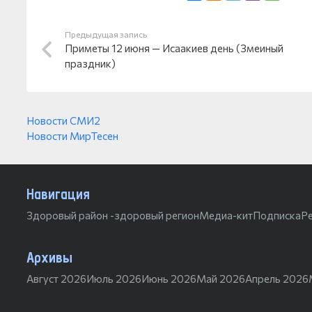
Предыдущая запись
Приметы 12 июня — Исаакиев день (Змеиный
праздник)
Новости СМИ2
Новости МирТесен
Навигация
Здоровый район -здоровый регион
Медиа-кит
Подписка
Р
Архивы
Август 2026
Июль 2026
Июнь 2026
Май 2026
Апрель 2026