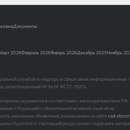
еклама
Документы
Март 2026
Февраль 2026
Январь 2026
Декабрь 2025
Ноябрь 20
ральной службой по надзору в сфере связи, информационных т
да, регистрационный № Эл № ФС77-78353.
атериалы охраняются в соответствии с законодательством РФ
ванию с Редакцией с обязательной активной ссылкой на
рность рекламных объявлений, размещенных на сайте
rod-storon
сылки (hyperlinks). Настоящий ресурс может содержать матери