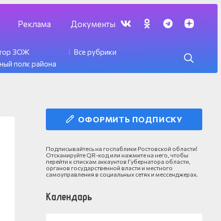
Реклама
Документы
ктор ЗОЖ
Все рубрики
ный полк района
ОФОРМИТЬ ПОДПИСКУ
Подписывайтесь на госпаблики Ростовской области!
Отсканируйте QR-код или нажмите на него, чтобы
перейти к спискам аккаунтов Губернатора области,
органов государственной власти и местного
самоуправления в социальных сетях и мессенджерах.
Календарь