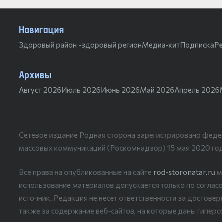
Навигация
Здоровый район -здоровый регион
Медиа-кит
Подписка
Р
Архивы
Август 2026
Июль 2026
Июнь 2026
Май 2026
Апрель 2026
Сетевое издание Родная сторона зарегистрировано феде
массовых коммуникаций (Роскомнадзор) 15 мая 2020 го
Все права на опубликованные на сайте
rod-storonatar.ru
м
использование материалов допускается только по согласо
источник. Редакция не несет ответственности за достове
также за содержание веб-сайтов, на которые даны гиперс