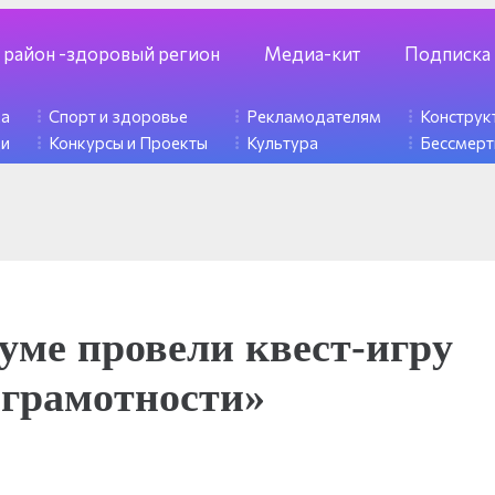
 район -здоровый регион
Медиа-кит
Подписка
ка
Спорт и здоровье
Рекламодателям
Констру
ди
Конкурсы и Проекты
Культура
Бессмерт
уме провели квест-игру
 грамотности»