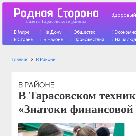
Родная Сторона
Здоровый
Газета Тарасовского района
В Мире
На Дону
Общество
Экономи
В Стране
В Районе
Происшествия
Наши лю
Главная
В Районе
В РАЙОНЕ
В Тарасовском техник
«Знатоки финансовой