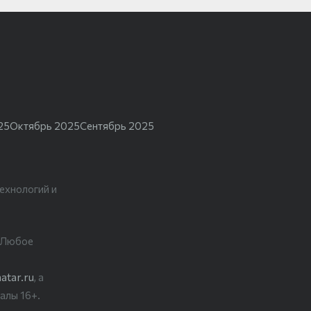
25
Октябрь 2025
Сентябрь 2025
ехнологий и
. Любое
atar.ru
, а
алы 16+.