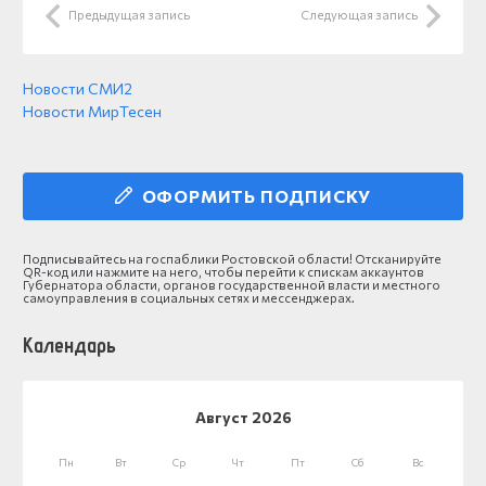
Предыдущая запись
Следующая запись
Новости СМИ2
Новости МирТесен
ОФОРМИТЬ ПОДПИСКУ
Подписывайтесь на госпаблики Ростовской области! Отсканируйте
QR-код или нажмите на него, чтобы перейти к спискам аккаунтов
Губернатора области, органов государственной власти и местного
самоуправления в социальных сетях и мессенджерах.
Календарь
Август 2026
Пн
Вт
Ср
Чт
Пт
Сб
Вс