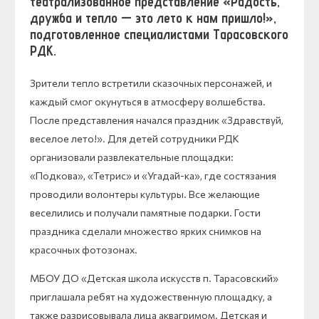
театрализованное представление «Радость,
дружба и тепло — это лето к нам пришло!»,
подготовленное специалистами Тарасовского
РДК.
Зрители тепло встретили сказочных персонажей, и
каждый смог окунуться в атмосферу волшебства.
После представления начался праздник «Здравствуй,
веселое лето!». Для детей сотрудники РДК
организовали развлекательные площадки:
«Подкова», «Тетрис» и «Угадай-ка», где состязания
проводили волонтеры культуры. Все желающие
веселились и получали памятные подарки. Гости
праздника сделали множество ярких снимков на
красочных фотозонах.
МБОУ ДО «Детская школа искусств п. Тарасовский»
приглашала ребят на художественную площадку, а
также разрисовывала лица аквагримом. Детская и