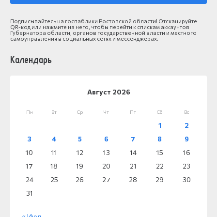
Подписывайтесь на госпаблики Ростовской области! Отсканируйте
QR-код или нажмите на него, чтобы перейти к спискам аккаунтов
Губернатора области, органов государственной власти и местного
самоуправления в социальных сетях и мессенджерах.
Календарь
Август 2026
Пн
Вт
Ср
Чт
Пт
Сб
Вс
1
2
3
4
5
6
7
8
9
10
11
12
13
14
15
16
17
18
19
20
21
22
23
24
25
26
27
28
29
30
31
« Июл