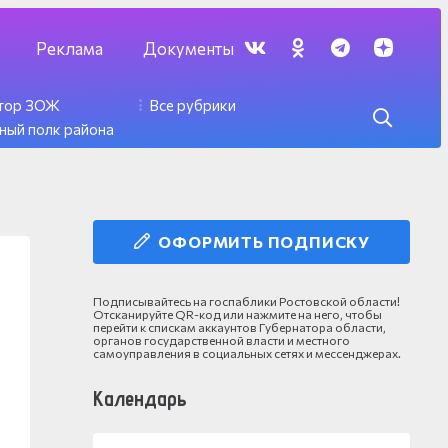
Реклама
Документы
ктор ЗОЖ
Все рубрики
ный полк района
ОФОРМИТЬ ПОДПИСКУ
Подписывайтесь на госпаблики Ростовской области!
Отсканируйте QR-код или нажмите на него, чтобы
перейти к спискам аккаунтов Губернатора области,
органов государственной власти и местного
самоуправления в социальных сетях и мессенджерах.
Календарь