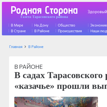
Родная Сторона
Здоровый
Газета Тарасовского района
В Мире
На Дону
Общество
Экономи
В Стране
В Районе
Происшествия
Наши лю
Главная
В Районе
В РАЙОНЕ
В садах Тарасовского 
«казачье» прошли вы