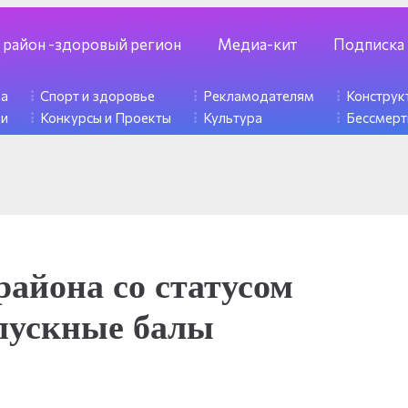
 район -здоровый регион
Медиа-кит
Подписка
ка
Спорт и здоровье
Рекламодателям
Констру
ди
Конкурсы и Проекты
Культура
Бессмерт
района со статусом
пускные балы