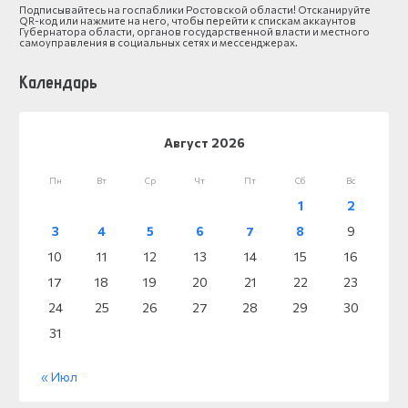
Подписывайтесь на госпаблики Ростовской области! Отсканируйте
QR-код или нажмите на него, чтобы перейти к спискам аккаунтов
Губернатора области, органов государственной власти и местного
самоуправления в социальных сетях и мессенджерах.
Календарь
Август 2026
Пн
Вт
Ср
Чт
Пт
Сб
Вс
1
2
3
4
5
6
7
8
9
10
11
12
13
14
15
16
17
18
19
20
21
22
23
24
25
26
27
28
29
30
31
« Июл