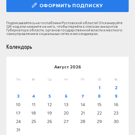
ОФОРМИТЬ ПОДПИСКУ
Подписывайтесь на госпаблики Ростовской области! Отсканируйте
QR-код или нажмите на него, чтобы перейти к спискам аккаунтов
Губернатора области, органов государственной власти и местного
самоуправления в социальных сетях и мессенджерах.
Календарь
Август 2026
Пн
Вт
Ср
Чт
Пт
Сб
Вс
1
2
3
4
5
6
7
8
9
10
11
12
13
14
15
16
17
18
19
20
21
22
23
24
25
26
27
28
29
30
31