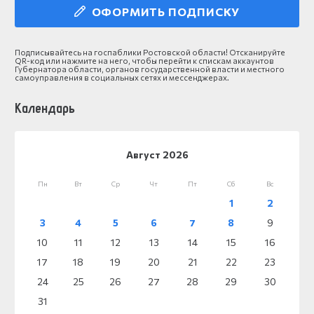
ОФОРМИТЬ ПОДПИСКУ
Подписывайтесь на госпаблики Ростовской области! Отсканируйте
QR-код или нажмите на него, чтобы перейти к спискам аккаунтов
Губернатора области, органов государственной власти и местного
самоуправления в социальных сетях и мессенджерах.
Календарь
Август 2026
Пн
Вт
Ср
Чт
Пт
Сб
Вс
1
2
3
4
5
6
7
8
9
10
11
12
13
14
15
16
17
18
19
20
21
22
23
24
25
26
27
28
29
30
31