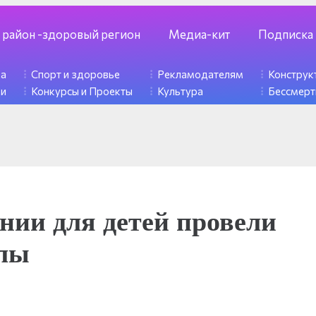
 район -здоровый регион
Медиа-кит
Подписка
ка
Спорт и здоровье
Рекламодателям
Констру
ди
Конкурсы и Проекты
Культура
Бессмерт
нии для детей провели
алы