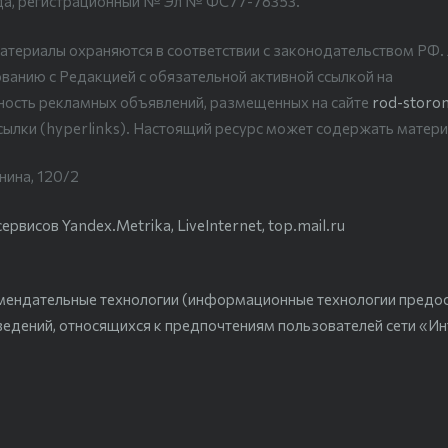
да, регистрационный № Эл № ФС77-78353.
атериалы охраняются в соответствии с законодательством РФ
ванию с Редакцией с обязательной активной ссылкой на
рность рекламных объявлений, размещенных на сайте
rod-storon
сылки (hyperlinks). Настоящий ресурс может содержать матери
нина, 120/2
висов Yandex.Metrika, LiveInternet, top.mail.ru
мендательные технологии (информационные технологии предо
ведений, относящихся к предпочтениям пользователей сети «Ин