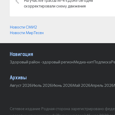
На участке трассы М-4 «Дон» сегодня
скорректировали схему движения
Новости СМИ2
Новости МирТесен
Навигация
Здоровый район -здоровый регион
Медиа-кит
Подписка
Р
Архивы
Август 2026
Июль 2026
Июнь 2026
Май 2026
Апрель 2026
Сетевое издание Родная сторона зарегистрировано феде