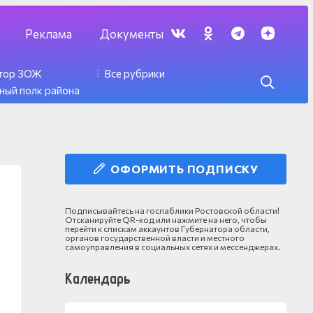
Реклама
Документы
ктор ЗОЖ
Все рубрики
ный полк района
ОФОРМИТЬ ПОДПИСКУ
Подписывайтесь на госпаблики Ростовской области!
Отсканируйте QR-код или нажмите на него, чтобы
перейти к спискам аккаунтов Губернатора области,
органов государственной власти и местного
самоуправления в социальных сетях и мессенджерах.
Календарь