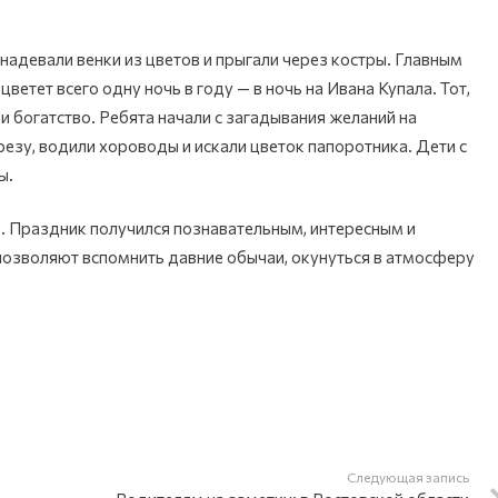
 надевали венки из цветов и прыгали через костры. Главным
ветет всего одну ночь в году — в ночь на Ивана Купала. Тот,
 и богатство. Ребята начали с загадывания желаний на
езу, водили хороводы и искали цветок папоротника. Дети с
ы.
. Праздник получился познавательным, интересным и
позволяют вспомнить давние обычаи, окунуться в атмосферу
Следующая запись