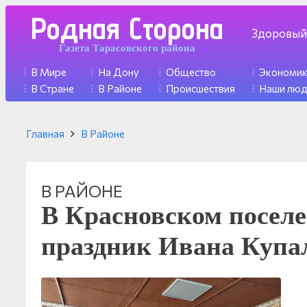
Родная Сторона
Здоровый
Газета Тарасовского района
В Мире
На Дону
Общество
Экономи
В Стране
В Районе
Происшествия
Наши лю
Главная
В Районе
В РАЙОНЕ
В Красновском поселе
праздник Ивана Куп