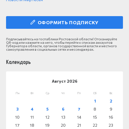
ОФОРМИТЬ ПОДПИСКУ
Подписывайтесь на госпаблики Ростовской области! Отсканируйте
QR-код или нажмите на него, чтобы перейти к спискам аккаунтов
Губернатора области, органов государственной власти и местного
самоуправления в социальных сетях и мессенджерах.
Календарь
Август 2026
Пн
Вт
Ср
Чт
Пт
Сб
Вс
1
2
3
4
5
6
7
8
9
10
11
12
13
14
15
16
17
18
19
20
21
22
23