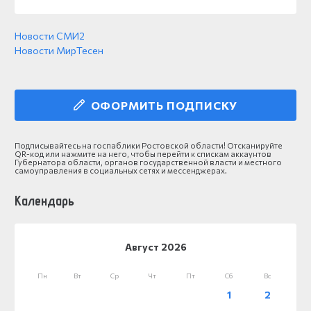
Новости СМИ2
Новости МирТесен
ОФОРМИТЬ ПОДПИСКУ
Подписывайтесь на госпаблики Ростовской области! Отсканируйте
QR-код или нажмите на него, чтобы перейти к спискам аккаунтов
Губернатора области, органов государственной власти и местного
самоуправления в социальных сетях и мессенджерах.
Календарь
Август 2026
Пн
Вт
Ср
Чт
Пт
Сб
Вс
1
2