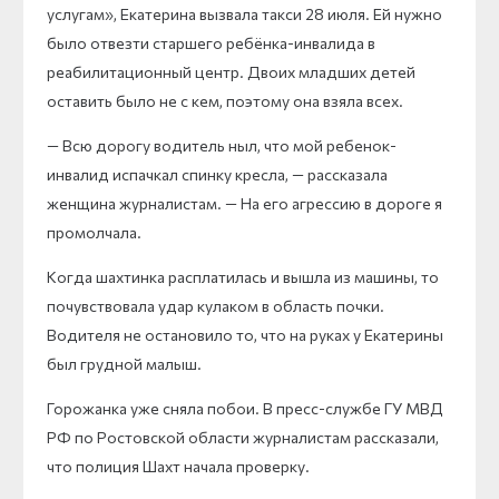
услугам», Екатерина вызвала такси 28 июля. Ей нужно
было отвезти старшего ребёнка-инвалида в
реабилитационный центр. Двоих младших детей
оставить было не с кем, поэтому она взяла всех.
— Всю дорогу водитель ныл, что мой ребенок-
инвалид испачкал спинку кресла, — рассказала
женщина журналистам. — На его агрессию в дороге я
промолчала.
Когда шахтинка расплатилась и вышла из машины, то
почувствовала удар кулаком в область почки.
Водителя не остановило то, что на руках у Екатерины
был грудной малыш.
Горожанка уже сняла побои. В пресс-службе ГУ МВД
РФ по Ростовской области журналистам рассказали,
что полиция Шахт начала проверку.