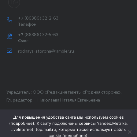
+7 (86386) 32-2-63
Телефон
+7 (86386) 32-5-63
Факс
rodnaya-storona@rambler.ru
Учредитель: ООО «Редакция газеты «Родная сторона».
Гл. редактор — Николаева Наталья Евгеньевна
Для повышения удобства сайта мы используем cookies
(
подробнее
). К сайту подключены сервисы Yandex.Metrika,
LiveInternet, top.mail.ru, которые также использует файлы
cookie (
подробнее
).