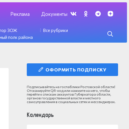
Реклама
Документы
ктор ЗОЖ
Все рубрики
ный полк района
ОФОРМИТЬ ПОДПИСКУ
Подписывайтесь на госпаблики Ростовской области!
Отсканируйте QR-код или нажмите на него, чтобы
перейти к спискам аккаунтов Губернатора области,
органов государственной власти и местного
самоуправления в социальных сетях и мессенджерах.
Календарь