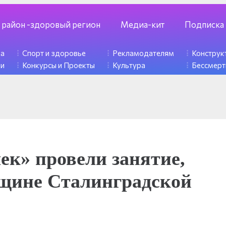
 район -здоровый регион
Медиа-кит
Подписка
ка
Спорт и здоровье
Рекламодателям
Констру
ди
Конкурсы и Проекты
Культура
Бессмерт
ек» провели занятие,
вщине Сталинградской