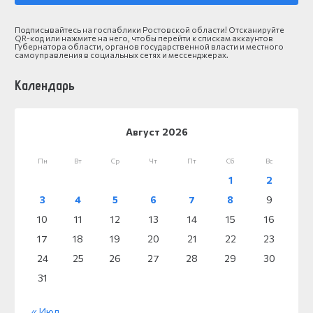
Подписывайтесь на госпаблики Ростовской области! Отсканируйте
QR-код или нажмите на него, чтобы перейти к спискам аккаунтов
Губернатора области, органов государственной власти и местного
самоуправления в социальных сетях и мессенджерах.
Календарь
Август 2026
Пн
Вт
Ср
Чт
Пт
Сб
Вс
1
2
3
4
5
6
7
8
9
10
11
12
13
14
15
16
17
18
19
20
21
22
23
24
25
26
27
28
29
30
31
« Июл