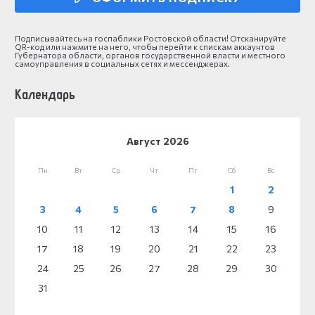
Подписывайтесь на госпаблики Ростовской области! Отсканируйте
QR-код или нажмите на него, чтобы перейти к спискам аккаунтов
Губернатора области, органов государственной власти и местного
самоуправления в социальных сетях и мессенджерах.
Календарь
Август 2026
Пн
Вт
Ср
Чт
Пт
Сб
Вс
1
2
3
4
5
6
7
8
9
10
11
12
13
14
15
16
17
18
19
20
21
22
23
24
25
26
27
28
29
30
31