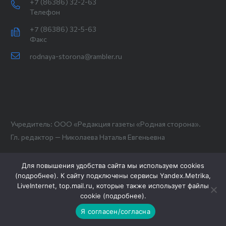
+7 (86386) 32-2-63
Телефон
+7 (86386) 32-5-63
Факс
rodnaya-storona@rambler.ru
Учредитель: ООО «Редакция газеты «Родная сторона».
Гл. редактор — Николаева Наталья Евгеньевна
Для повышения удобства сайта мы используем cookies
(
подробнее
). К сайту подключены сервисы Yandex.Metrika,
LiveInternet, top.mail.ru, которые также использует файлы
cookie (
подробнее
).
Я согласен/согласна
Новости СМИ2