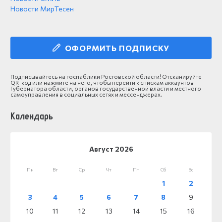
Новости МирТесен
ОФОРМИТЬ ПОДПИСКУ
Подписывайтесь на госпаблики Ростовской области! Отсканируйте
QR-код или нажмите на него, чтобы перейти к спискам аккаунтов
Губернатора области, органов государственной власти и местного
самоуправления в социальных сетях и мессенджерах.
Календарь
Август 2026
Пн
Вт
Ср
Чт
Пт
Сб
Вс
1
2
3
4
5
6
7
8
9
10
11
12
13
14
15
16