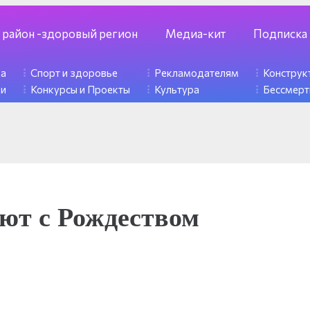
 район -здоровый регион
Медиа-кит
Подписка
ка
Спорт и здоровье
Рекламодателям
Констру
ди
Конкурсы и Проекты
Культура
Бессмерт
ют с Рождеством