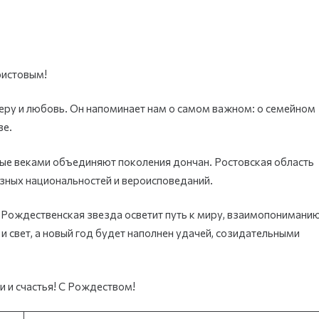
ристовым!
еру и любовь. Он напоминает нам о самом важном: о семейном
ве.
рые веками объединяют поколения дончан. Ростовская область
азных национальностей и вероисповеданий.
ождественская звезда осветит путь к миру, взаимопонимани
и свет, а новый год будет наполнен удачей, созидательными
 и счастья! С Рождеством!