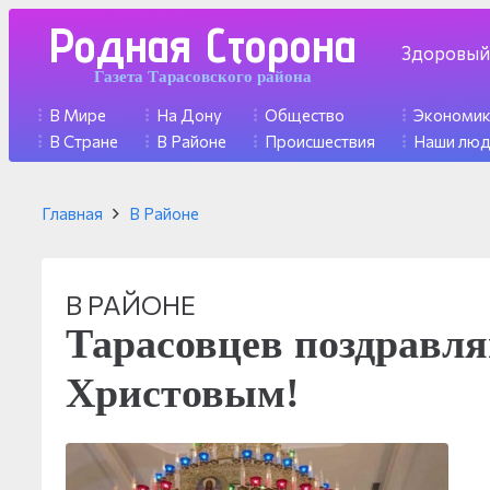
Родная Сторона
Здоровый
Газета Тарасовского района
В Мире
На Дону
Общество
Экономи
В Стране
В Районе
Происшествия
Наши лю
Главная
В Районе
В РАЙОНЕ
Тарасовцев поздравля
Христовым!