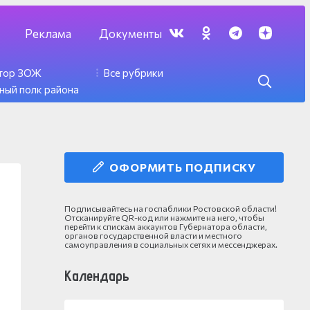
Реклама
Документы
ктор ЗОЖ
Все рубрики
ный полк района
ОФОРМИТЬ ПОДПИСКУ
Подписывайтесь на госпаблики Ростовской области!
Отсканируйте QR-код или нажмите на него, чтобы
перейти к спискам аккаунтов Губернатора области,
органов государственной власти и местного
самоуправления в социальных сетях и мессенджерах.
Календарь