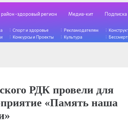
 район -здоровый регион
Медиа-кит
Подписка
ка
Спорт и здоровье
Рекламодателям
Констру
ди
Конкурсы и Проекты
Культура
Бессмерт
ского РДК провели для
оприятие «Память наша
и»