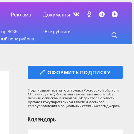
Реклама
Документы
ктор ЗОЖ
Все рубрики
ный полк района
ОФОРМИТЬ ПОДПИСКУ
Подписывайтесь на госпаблики Ростовской области!
Отсканируйте QR-код или нажмите на него, чтобы
перейти к спискам аккаунтов Губернатора области,
органов государственной власти и местного
самоуправления в социальных сетях и мессенджерах.
Календарь