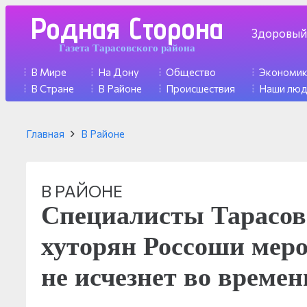
Родная Сторона
Здоровый
Газета Тарасовского района
В Мире
На Дону
Общество
Экономи
В Стране
В Районе
Происшествия
Наши лю
Главная
В Районе
В РАЙОНЕ
Специалисты Тарасов
хуторян Россоши мер
не исчезнет во времен