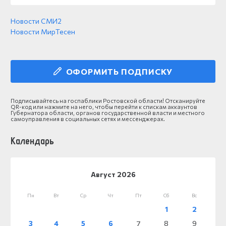
Новости СМИ2
Новости МирТесен
ОФОРМИТЬ ПОДПИСКУ
Подписывайтесь на госпаблики Ростовской области! Отсканируйте
QR-код или нажмите на него, чтобы перейти к спискам аккаунтов
Губернатора области, органов государственной власти и местного
самоуправления в социальных сетях и мессенджерах.
Календарь
Август 2026
Пн
Вт
Ср
Чт
Пт
Сб
Вс
1
2
3
4
5
6
7
8
9