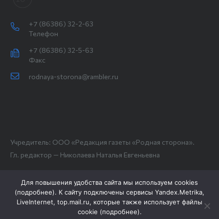
+7 (86386) 32-2-63
Телефон
+7 (86386) 32-5-63
Факс
rodnaya-storona@rambler.ru
Учредитель: ООО «Редакция газеты «Родная сторона».
Гл. редактор — Николаева Наталья Евгеньевна
Для повышения удобства сайта мы используем cookies
(
подробнее
). К сайту подключены сервисы Yandex.Metrika,
LiveInternet, top.mail.ru, которые также использует файлы
cookie (
подробнее
).