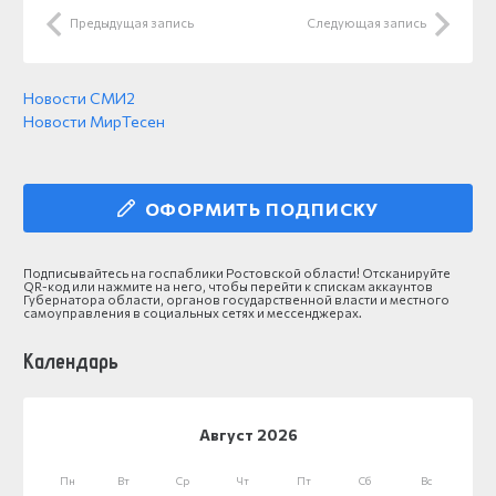
Предыдущая запись
Следующая запись
Новости СМИ2
Новости МирТесен
ОФОРМИТЬ ПОДПИСКУ
Подписывайтесь на госпаблики Ростовской области! Отсканируйте
QR-код или нажмите на него, чтобы перейти к спискам аккаунтов
Губернатора области, органов государственной власти и местного
самоуправления в социальных сетях и мессенджерах.
Календарь
Август 2026
Пн
Вт
Ср
Чт
Пт
Сб
Вс