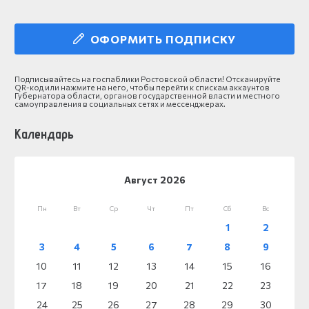
ОФОРМИТЬ ПОДПИСКУ
Подписывайтесь на госпаблики Ростовской области! Отсканируйте
QR-код или нажмите на него, чтобы перейти к спискам аккаунтов
Губернатора области, органов государственной власти и местного
самоуправления в социальных сетях и мессенджерах.
Календарь
Август 2026
Пн
Вт
Ср
Чт
Пт
Сб
Вс
1
2
3
4
5
6
7
8
9
10
11
12
13
14
15
16
17
18
19
20
21
22
23
24
25
26
27
28
29
30