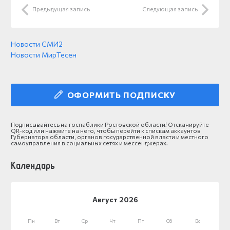
Предыдущая запись
Следующая запись
Новости СМИ2
Новости МирТесен
ОФОРМИТЬ ПОДПИСКУ
Подписывайтесь на госпаблики Ростовской области! Отсканируйте
QR-код или нажмите на него, чтобы перейти к спискам аккаунтов
Губернатора области, органов государственной власти и местного
самоуправления в социальных сетях и мессенджерах.
Календарь
Август 2026
Пн
Вт
Ср
Чт
Пт
Сб
Вс