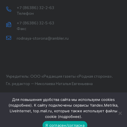
+7 (86386) 32-2-63
Телефон
+7 (86386) 32-5-63
Факс
rodnaya-storona@rambler.ru
Учредитель: ООО «Редакция газеты «Родная сторона».
Гл. редактор — Николаева Наталья Евгеньевна
Для повышения удобства сайта мы используем cookies
(
подробнее
). К сайту подключены сервисы Yandex.Metrika,
LiveInternet, top.mail.ru, которые также использует файлы
cookie (
подробнее
).
Я согласен/согласна