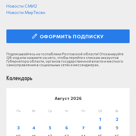
Новости СМИ2
Новости МирТесен
ОФОРМИТЬ ПОДПИСКУ
Подписывайтесь на госпаблики Ростовской области! Отсканируйте
QR-код или нажмите на него, чтобы перейти к спискам аккаунтов
Губернатора области, органов государственной власти и местного
самоуправления в социальных сетях и мессенджерах.
Календарь
Август 2026
Пн
Вт
Ср
Чт
Пт
Сб
Вс
1
2
3
4
5
6
7
8
9